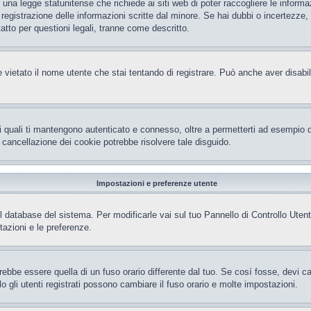
una legge statunitense che richiede ai siti web di poter raccogliere le informaz
a registrazione delle informazioni scritte dal minore. Se hai dubbi o incertezz
tto per questioni legali, tranne come descritto.
 vietato il nome utente che stai tentando di registrare. Può anche aver disabilita
i quali ti mantengono autenticato e connesso, oltre a permetterti ad esempio di 
 cancellazione dei cookie potrebbe risolvere tale disguido.
Impostazioni e preferenze utente
el database del sistema. Per modificarle vai sul tuo Pannello di Controllo Ut
azioni e le preferenze.
be essere quella di un fuso orario differente dal tuo. Se cosí fosse, devi camb
gli utenti registrati possono cambiare il fuso orario e molte impostazioni.