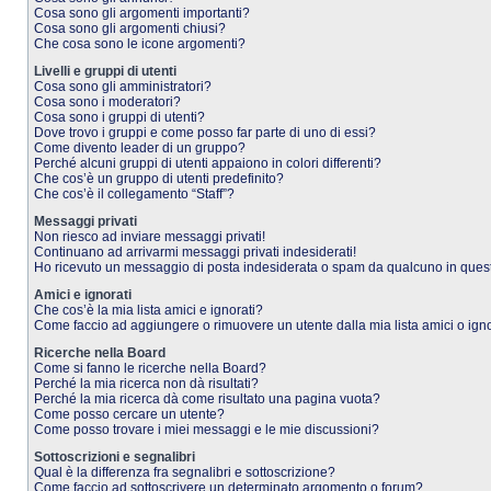
Cosa sono gli argomenti importanti?
Cosa sono gli argomenti chiusi?
Che cosa sono le icone argomenti?
Livelli e gruppi di utenti
Cosa sono gli amministratori?
Cosa sono i moderatori?
Cosa sono i gruppi di utenti?
Dove trovo i gruppi e come posso far parte di uno di essi?
Come divento leader di un gruppo?
Perché alcuni gruppi di utenti appaiono in colori differenti?
Che cos’è un gruppo di utenti predefinito?
Che cos’è il collegamento “Staff”?
Messaggi privati
Non riesco ad inviare messaggi privati!
Continuano ad arrivarmi messaggi privati indesiderati!
Ho ricevuto un messaggio di posta indesiderata o spam da qualcuno in ques
Amici e ignorati
Che cos’è la mia lista amici e ignorati?
Come faccio ad aggiungere o rimuovere un utente dalla mia lista amici o igno
Ricerche nella Board
Come si fanno le ricerche nella Board?
Perché la mia ricerca non dà risultati?
Perché la mia ricerca dà come risultato una pagina vuota?
Come posso cercare un utente?
Come posso trovare i miei messaggi e le mie discussioni?
Sottoscrizioni e segnalibri
Qual è la differenza fra segnalibri e sottoscrizione?
Come faccio ad sottoscrivere un determinato argomento o forum?