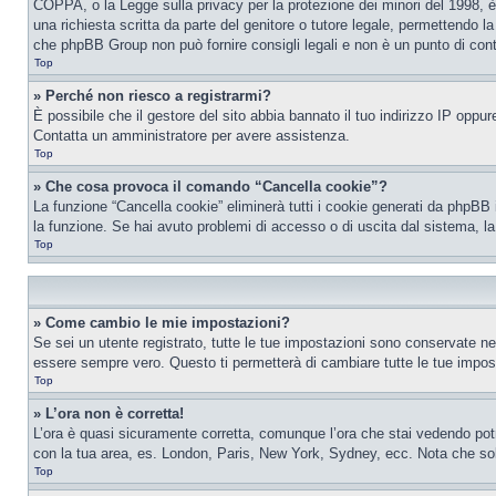
COPPA, o la Legge sulla privacy per la protezione dei minori del 1998, è 
una richiesta scritta da parte del genitore o tutore legale, permettendo l
che phpBB Group non può fornire consigli legali e non è un punto di conta
Top
» Perché non riesco a registrarmi?
È possibile che il gestore del sito abbia bannato il tuo indirizzo IP oppure
Contatta un amministratore per avere assistenza.
Top
» Che cosa provoca il comando “Cancella cookie”?
La funzione “Cancella cookie” eliminerà tutti i cookie generati da phpBB 
la funzione. Se hai avuto problemi di accesso o di uscita dal sistema, la
Top
» Come cambio le mie impostazioni?
Se sei un utente registrato, tutte le tue impostazioni sono conservate n
essere sempre vero. Questo ti permetterà di cambiare tutte le tue impost
Top
» L’ora non è corretta!
L’ora è quasi sicuramente corretta, comunque l’ora che stai vedendo potreb
con la tua area, es. London, Paris, New York, Sydney, ecc. Nota che solo 
Top