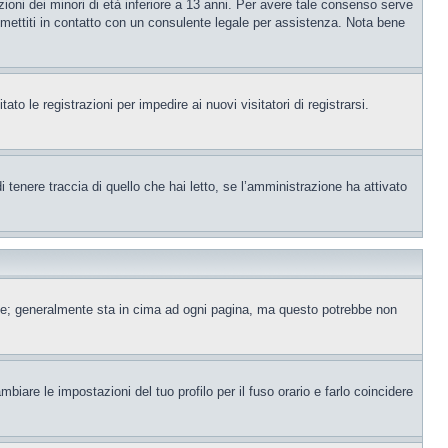
ioni dei minori di età inferiore a 13 anni. Per avere tale consenso serve
e, mettiti in contatto con un consulente legale per assistenza. Nota bene
to le registrazioni per impedire ai nuovi visitatori di registrarsi.
tenere traccia di quello che hai letto, se l’amministrazione ha attivato
ente; generalmente sta in cima ad ogni pagina, ma questo potrebbe non
iare le impostazioni del tuo profilo per il fuso orario e farlo coincidere