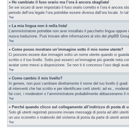
» Ho cambiato il fuso orario ma l’ora è ancora sbagliata!
Se sei sicuro di aver impostato il fuso orario corretto e l’ora è ancora sba
periodo dell’ora legale l’ora potrebbe essere diversa dall’ora locale. In ta
Top
» La mia lingua non è nella lista!
L’amministratore potrebbe non aver installato il pacchetto lingua oppure n
nuova traduzione. Puoi trovare altre informazioni al sito del phpBB Group
Top
» Come posso mostrare un’immagine sotto il mio nome utente?
Ci possono essere due immagini sotto un nome utente quando si guardano 
scritto o il tuo livello. Sotto può esserci un’immagine piú grande nota c
avatar sono messi a disposizione. Se non ti è concesso l’uso degli avatar
Top
» Come cambio il mio livello?
In genere, non puoi cambiare direttamente il nome del tuo livello (i gradi
di interventi che hai scritto e per identificare certi utenti; ad es., mod
fai cosí, i moderatori o l’amministratore probabilmente abbasseranno il n
Top
» Perché quando clicco sul collegamento all’indirizzo di posta di 
Solo gli utenti registrati possono inviare messaggi di posta ad altri ute
un uso scorretto o malevolo del sistema di posta da parte di utenti anon
Top