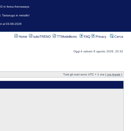
3 in livrea Arenaways
: Tartaruga in metallo!
ti al 03-08-2026
Home
tuttoTRENO
TTModellismo
FAQ
Privacy
Cerca
Oggi è sabato 8 agosto 2026, 20:32
Tutti gli orari sono UTC + 1 ora [
ora legale
]