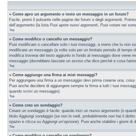
» Come apro un argomento o invio un messaggio in un forum?
Facile, premi il pulsante nelle pagine dei forum o degli argomenti. Potres
dell’argomento (la lista
Puoi aprire nuovi argomenti
,
Puoi votare nei son
Top
» Come modifico o cancello un messaggio?
Puoi modificare o cancellare solo i tuoi messaggi, a meno che tu non s
modificare un messaggio (a volte solo per un limitato periodo di tempo 
modifica troverai del testo aggiunto in fondo al messaggio dove viene m
messaggio (dovrebbero lasciare un avviso che dice perché e cosa hanno
Top
» Come aggiungo una firma ai miei messaggi?
Per aggiungere una firma a un messaggio devi prima crearne una, cosa ch
Puoi anche decidere di aggiungere sempre la firma a tutti i tuoi messag
quando scrivi un messaggio).
Top
» Come creo un sondaggio?
Creare un sondaggio è facile: quando inizi un nuovo argomento (o quando
titolo
Aggiungi sondaggio
(se non lo vedi, probabilmente non hai il diritto
spazio e clicca su
Aggiungi un’opzione
). Puoi anche stabilire i giorni di
Top
» Come modifico o cancello un sondaggio?