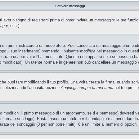
Scrivere messaggi
ti aver bisogno di registrarti prima di poter inviare un messaggio: le tue funzio
daggi
, ecc.).
ia un amministratore o un moderatore. Puoi cancellare un messaggio premendo
dopo il suo inserimento) premendo il pulsante
modifica
nel messaggio in questi
ostrato quante volte l’hai modificato. Questo non apparirà solo se nessuno ha
 modificato). Un utente normale in genere non può cancellare un messaggio 
e puoi fare modificando il tuo profilo. Una volta creata la firma, quando scr
gi selezionando l’apposita opzione
Aggiungi sempre la mia firma
nel tuo profil
 modifichi il primo messaggio di un argomento, se ti è permesso) dovresti ved
 di creare sondaggi). Basta inserire un titolo per il sondaggio e almeno due opzi
 durata del sondaggio (0 per non porre limiti). C’è un limite al numero di opzioni