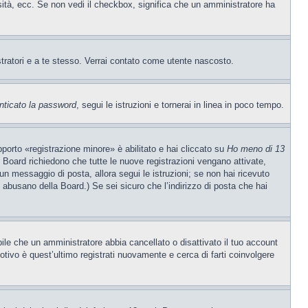
rsità, ecc. Se non vedi il checkbox, significa che un amministratore ha
stratori e a te stesso. Verrai contato come utente nascosto.
nticato la password
, segui le istruzioni e tornerai in linea in poco tempo.
porto «registrazione minore» è abilitato e hai cliccato su
Ho meno di 13
ne Board richiedono che tutte le nuove registrazioni vengano attivate,
o un messaggio di posta, allora segui le istruzioni; se non hai ricevuto
e abusano della Board.) Se sei sicuro che l’indirizzo di posta che hai
ibile che un amministratore abbia cancellato o disattivato il tuo account
tivo è quest’ultimo registrati nuovamente e cerca di farti coinvolgere