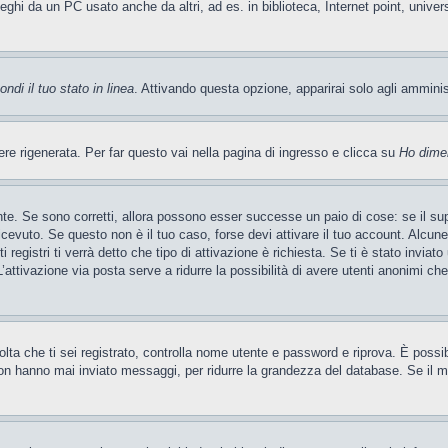
leghi da un PC usato anche da altri, ad es. in biblioteca, Internet point, unive
ndi il tuo stato in linea
. Attivando questa opzione, apparirai solo agli ammini
 rigenerata. Per far questo vai nella pagina di ingresso e clicca su
Ho dime
te. Se sono corretti, allora possono esser successe un paio di cose: se il sup
 ricevuto. Se questo non è il tuo caso, forse devi attivare il tuo account. Alcu
 registri ti verrà detto che tipo di attivazione è richiesta. Se ti è stato inviat
L’attivazione via posta serve a ridurre la possibilità di avere utenti anonimi ch
 volta che ti sei registrato, controlla nome utente e password e riprova. È poss
on hanno mai inviato messaggi, per ridurre la grandezza del database. Se il mo