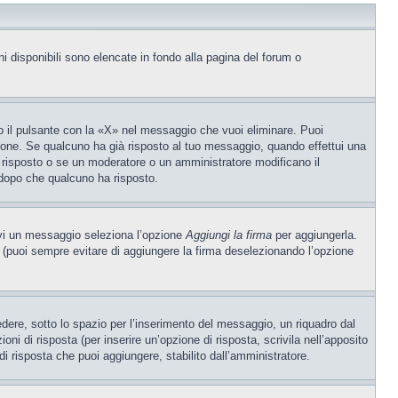
ni disponibili sono elencate in fondo alla pagina del forum o
 il pulsante con la «X» nel messaggio che vuoi eliminare. Puoi
one. Se qualcuno ha già risposto al tuo messaggio, quando effettui una
 risposto o se un moderatore o un amministratore modificano il
dopo che qualcuno ha risposto.
ivi un messaggio seleziona l’opzione
Aggiungi la firma
per aggiungerla.
o (puoi sempre evitare di aggiungere la firma deselezionando l’opzione
ere, sotto lo spazio per l’inserimento del messaggio, un riquadro dal
oni di risposta (per inserire un’opzione di risposta, scrivila nell’apposito
 di risposta che puoi aggiungere, stabilito dall’amministratore.