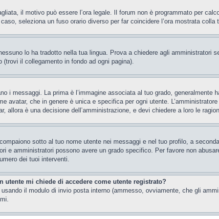
gliata, il motivo può essere l’ora legale. Il forum non è programmato per calcola
l caso, seleziona un fuso orario diverso per far coincidere l’ora mostrata colla 
essuno lo ha tradotto nella tua lingua. Prova a chiedere agli amministratori se 
 (trovi il collegamento in fondo ad ogni pagina).
i messaggi. La prima è l’immagine associata al tuo grado, generalmente ha la 
ome avatar, che in genere è unica e specifica per ogni utente. L’amministratore 
, allora è una decisione dell’amministrazione, e devi chiedere a loro le ragion
 compaiono sotto al tuo nome utente nei messaggi e nel tuo profilo, a seconda de
eratori e amministratori possono avere un grado specifico. Per favore non abusar
umero dei tuoi interventi.
un utente mi chiede di accedere come utente registrato?
nti usando il modulo di invio posta interno (ammesso, ovviamente, che gli ammi
imi.