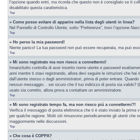
l’opzione quando entri, ma ricorda che questo non è consigliato se ti col
disabilitato questa caratteristica.
Top
» Come posso evitare di apparire nella lista degli utenti in linea?
Nel Pannello di Controllo Utente, sotto “Preferenze”, trovi l’opzione
Nasco
Top
» Ho perso la mia password!
Niente panico! La tua password non può essere recuperata, ma può essere
Top
» Mi sono registrato ma non riesco a connettermi!
Innanzitutto controlla di aver inserito nome utente e password esattamen
anni
mentre ti stavi registrando, allora devi seguire le istruzioni che hai
dall’utente stesso o dagli amministratori, prima di poter entrare. Quando ti
nessun messaggio... sei sicuro che il tuo indirizzo di posta sia valido? (
usato sia corretto, allora prova a contattare un amministratore.
Top
» Mi sono registrato tempo fa, ma non riesco piú a connettermi?!
Verifica il messaggio di posta elettronica che ti è stato inviato la prima
per qualche ragione. Molti siti rimuovono periodicamente gli utenti che n
maggiormente nelle discussioni.
Top
» Che cosa è COPPA?