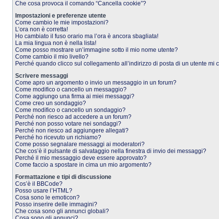
Che cosa provoca il comando “Cancella cookie”?
Impostazioni e preferenze utente
Come cambio le mie impostazioni?
L’ora non è corretta!
Ho cambiato il fuso orario ma l’ora è ancora sbagliata!
La mia lingua non è nella lista!
Come posso mostrare un’immagine sotto il mio nome utente?
Come cambio il mio livello?
Perché quando clicco sul collegamento all’indirizzo di posta di un utente mi
Scrivere messaggi
Come apro un argomento o invio un messaggio in un forum?
Come modifico o cancello un messaggio?
Come aggiungo una firma ai miei messaggi?
Come creo un sondaggio?
Come modifico o cancello un sondaggio?
Perché non riesco ad accedere a un forum?
Perché non posso votare nei sondaggi?
Perché non riesco ad aggiungere allegati?
Perché ho ricevuto un richiamo?
Come posso segnalare messaggi ai moderatori?
Che cos’è il pulsante di salvataggio nella finestra di invio dei messaggi?
Perché il mio messaggio deve essere approvato?
Come faccio a spostare in cima un mio argomento?
Formattazione e tipi di discussione
Cos’è il BBCode?
Posso usare l’HTML?
Cosa sono le emoticon?
Posso inserire delle immagini?
Che cosa sono gli annunci globali?
Cosa sono gli annunci?