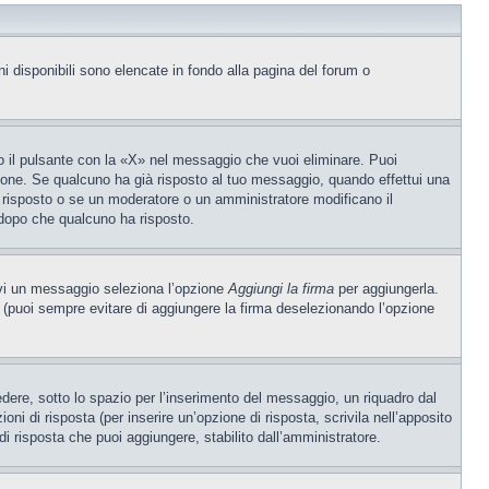
ni disponibili sono elencate in fondo alla pagina del forum o
 il pulsante con la «X» nel messaggio che vuoi eliminare. Puoi
one. Se qualcuno ha già risposto al tuo messaggio, quando effettui una
 risposto o se un moderatore o un amministratore modificano il
dopo che qualcuno ha risposto.
ivi un messaggio seleziona l’opzione
Aggiungi la firma
per aggiungerla.
o (puoi sempre evitare di aggiungere la firma deselezionando l’opzione
ere, sotto lo spazio per l’inserimento del messaggio, un riquadro dal
oni di risposta (per inserire un’opzione di risposta, scrivila nell’apposito
 di risposta che puoi aggiungere, stabilito dall’amministratore.