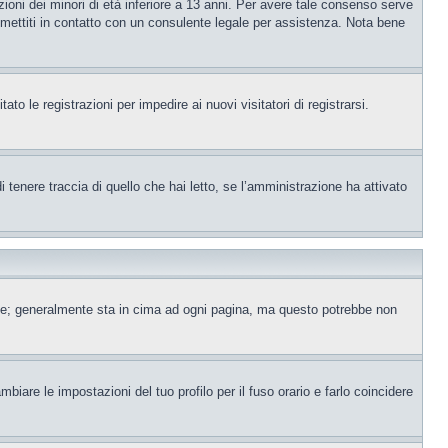
ioni dei minori di età inferiore a 13 anni. Per avere tale consenso serve
e, mettiti in contatto con un consulente legale per assistenza. Nota bene
to le registrazioni per impedire ai nuovi visitatori di registrarsi.
tenere traccia di quello che hai letto, se l’amministrazione ha attivato
ente; generalmente sta in cima ad ogni pagina, ma questo potrebbe non
iare le impostazioni del tuo profilo per il fuso orario e farlo coincidere