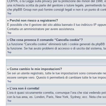
COPPA, o la Legge sulla privacy per la protezione dei minori del 1998, è 
una richiesta scritta da parte del genitore o tutore legale, permettendo l
che phpBB Group non può fornire consigli legali e non è un punto di conta
Top
» Perché non riesco a registrarmi?
È possibile che il gestore del sito abbia bannato il tuo indirizzo IP oppure
Contatta un amministratore per avere assistenza.
Top
» Che cosa provoca il comando “Cancella cookie”?
La funzione “Cancella cookie” eliminerà tutti i cookie generati da phpBB 
la funzione. Se hai avuto problemi di accesso o di uscita dal sistema, la
Top
» Come cambio le mie impostazioni?
Se sei un utente registrato, tutte le tue impostazioni sono conservate n
essere sempre vero. Questo ti permetterà di cambiare tutte le tue impost
Top
» L’ora non è corretta!
L’ora è quasi sicuramente corretta, comunque l’ora che stai vedendo potreb
con la tua area, es. London, Paris, New York, Sydney, ecc. Nota che solo 
Top