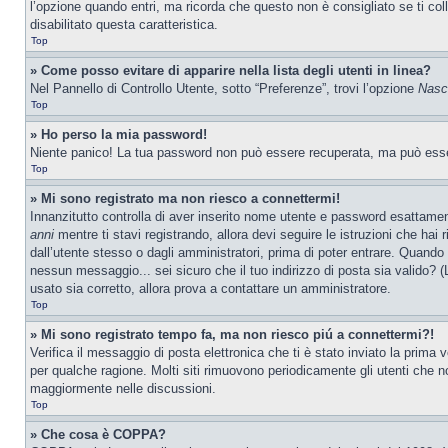
l’opzione quando entri, ma ricorda che questo non è consigliato se ti col
disabilitato questa caratteristica.
Top
» Come posso evitare di apparire nella lista degli utenti in linea?
Nel Pannello di Controllo Utente, sotto “Preferenze”, trovi l’opzione
Nasco
Top
» Ho perso la mia password!
Niente panico! La tua password non può essere recuperata, ma può essere
Top
» Mi sono registrato ma non riesco a connettermi!
Innanzitutto controlla di aver inserito nome utente e password esattamen
anni
mentre ti stavi registrando, allora devi seguire le istruzioni che hai
dall’utente stesso o dagli amministratori, prima di poter entrare. Quando ti
nessun messaggio... sei sicuro che il tuo indirizzo di posta sia valido? (
usato sia corretto, allora prova a contattare un amministratore.
Top
» Mi sono registrato tempo fa, ma non riesco piú a connettermi?!
Verifica il messaggio di posta elettronica che ti è stato inviato la prima
per qualche ragione. Molti siti rimuovono periodicamente gli utenti che n
maggiormente nelle discussioni.
Top
» Che cosa è COPPA?