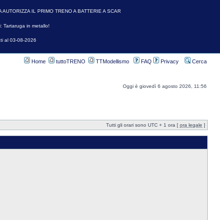
A AUTORIZZA IL PRIMO TRENO A BATTERIE A SCAR
: Tartaruga in metallo!
ti al 03-08-2026
Home
tuttoTRENO
TTModellismo
FAQ
Privacy
Cerca
Oggi è giovedì 6 agosto 2026, 11:56
Tutti gli orari sono UTC + 1 ora [
ora legale
]