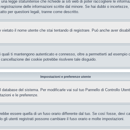
una legge statunitense che richiede ai siti web di poter raccogliere le informaz
a registrazione delle informazioni scritte dal minore. Se hai dubbi o incertezz
tto per questioni legali, tranne come descritto.
 vietato il nome utente che stai tentando di registrare. Può anche aver disabilita
i quali ti mantengono autenticato e connesso, oltre a permetterti ad esempio di 
 cancellazione dei cookie potrebbe risolvere tale disguido.
Impostazioni e preferenze utente
el database del sistema. Per modificarle vai sul tuo Pannello di Controllo Ut
azioni e le preferenze.
be essere quella di un fuso orario differente dal tuo. Se cosí fosse, devi camb
gli utenti registrati possono cambiare il fuso orario e molte impostazioni.