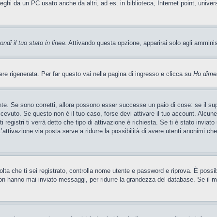
leghi da un PC usato anche da altri, ad es. in biblioteca, Internet point, unive
ndi il tuo stato in linea
. Attivando questa opzione, apparirai solo agli ammini
 rigenerata. Per far questo vai nella pagina di ingresso e clicca su
Ho dime
te. Se sono corretti, allora possono esser successe un paio di cose: se il sup
 ricevuto. Se questo non è il tuo caso, forse devi attivare il tuo account. Alcu
 registri ti verrà detto che tipo di attivazione è richiesta. Se ti è stato inviat
L’attivazione via posta serve a ridurre la possibilità di avere utenti anonimi ch
 volta che ti sei registrato, controlla nome utente e password e riprova. È poss
on hanno mai inviato messaggi, per ridurre la grandezza del database. Se il mo