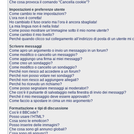
Che cosa provoca il comando “Cancella cookie”?
Impostazioni e preferenze utente
Come cambio le mie impostazioni?
L’ora non è corretta!
Ho cambiato il fuso orario ma l’ora è ancora sbagliata!
La mia lingua non è nella lista!
Come posso mostrare un’immagine sotto il mio nome utente?
Come cambio il mio livello?
Perché quando clicco sul collegamento all’indirizzo di posta di un utente mi
Scrivere messaggi
Come apro un argomento o invio un messaggio in un forum?
Come modifico o cancello un messaggio?
Come aggiungo una firma ai miei messaggi?
Come creo un sondaggio?
Come modifico o cancello un sondaggio?
Perché non riesco ad accedere a un forum?
Perché non posso votare nei sondaggi?
Perché non riesco ad aggiungere allegati?
Perché ho ricevuto un richiamo?
Come posso segnalare messaggi ai moderatori?
Che cos’è il pulsante di salvataggio nella finestra di invio dei messaggi?
Perché il mio messaggio deve essere approvato?
Come faccio a spostare in cima un mio argomento?
Formattazione e tipi di discussione
Cos’è il BBCode?
Posso usare l’HTML?
Cosa sono le emoticon?
Posso inserire delle immagini?
Che cosa sono gli annunci globali?
Cosa sono gli annunci?