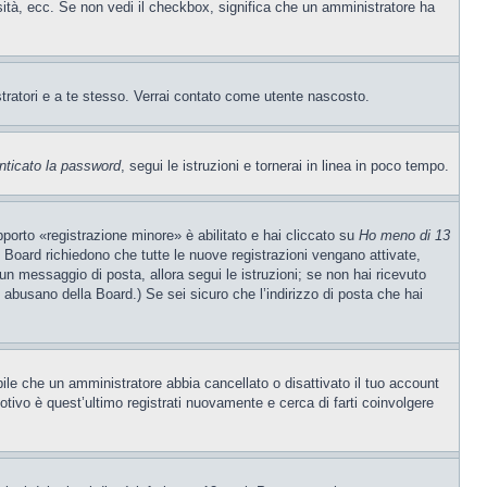
rsità, ecc. Se non vedi il checkbox, significa che un amministratore ha
stratori e a te stesso. Verrai contato come utente nascosto.
nticato la password
, segui le istruzioni e tornerai in linea in poco tempo.
porto «registrazione minore» è abilitato e hai cliccato su
Ho meno di 13
ne Board richiedono che tutte le nuove registrazioni vengano attivate,
o un messaggio di posta, allora segui le istruzioni; se non hai ricevuto
e abusano della Board.) Se sei sicuro che l’indirizzo di posta che hai
ibile che un amministratore abbia cancellato o disattivato il tuo account
tivo è quest’ultimo registrati nuovamente e cerca di farti coinvolgere