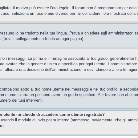
gliata, il motivo può essere l’ora legale. Il forum non è programmato per calcola
l caso, seleziona un fuso orario diverso per far coincidere l’ora mostrata colla 
essuno lo ha tradotto nella tua lingua. Prova a chiedere agli amministratori se 
 (trovi il collegamento in fondo ad ogni pagina).
i messaggi. La prima è l’immagine associata al tuo grado, generalmente ha la 
ome avatar, che in genere è unica e specifica per ogni utente. L’amministratore 
, allora è una decisione dell’amministrazione, e devi chiedere a loro le ragion
 compaiono sotto al tuo nome utente nei messaggi e nel tuo profilo, a seconda de
eratori e amministratori possono avere un grado specifico. Per favore non abusar
umero dei tuoi interventi.
un utente mi chiede di accedere come utente registrato?
nti usando il modulo di invio posta interno (ammesso, ovviamente, che gli ammi
imi.