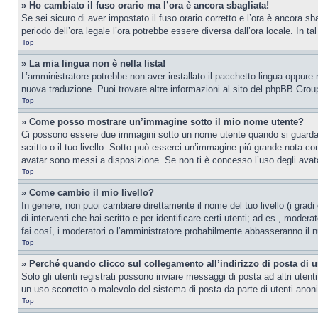
» Ho cambiato il fuso orario ma l’ora è ancora sbagliata!
Se sei sicuro di aver impostato il fuso orario corretto e l’ora è ancora sba
periodo dell’ora legale l’ora potrebbe essere diversa dall’ora locale. In ta
Top
» La mia lingua non è nella lista!
L’amministratore potrebbe non aver installato il pacchetto lingua oppure n
nuova traduzione. Puoi trovare altre informazioni al sito del phpBB Group
Top
» Come posso mostrare un’immagine sotto il mio nome utente?
Ci possono essere due immagini sotto un nome utente quando si guardano 
scritto o il tuo livello. Sotto può esserci un’immagine piú grande nota c
avatar sono messi a disposizione. Se non ti è concesso l’uso degli avatar
Top
» Come cambio il mio livello?
In genere, non puoi cambiare direttamente il nome del tuo livello (i gradi
di interventi che hai scritto e per identificare certi utenti; ad es., mod
fai cosí, i moderatori o l’amministratore probabilmente abbasseranno il n
Top
» Perché quando clicco sul collegamento all’indirizzo di posta di 
Solo gli utenti registrati possono inviare messaggi di posta ad altri ute
un uso scorretto o malevolo del sistema di posta da parte di utenti anon
Top