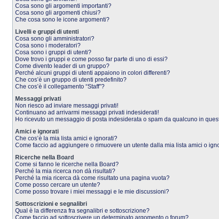
Cosa sono gli argomenti importanti?
Cosa sono gli argomenti chiusi?
Che cosa sono le icone argomenti?
Livelli e gruppi di utenti
Cosa sono gli amministratori?
Cosa sono i moderatori?
Cosa sono i gruppi di utenti?
Dove trovo i gruppi e come posso far parte di uno di essi?
Come divento leader di un gruppo?
Perché alcuni gruppi di utenti appaiono in colori differenti?
Che cos’è un gruppo di utenti predefinito?
Che cos’è il collegamento “Staff”?
Messaggi privati
Non riesco ad inviare messaggi privati!
Continuano ad arrivarmi messaggi privati indesiderati!
Ho ricevuto un messaggio di posta indesiderata o spam da qualcuno in ques
Amici e ignorati
Che cos’è la mia lista amici e ignorati?
Come faccio ad aggiungere o rimuovere un utente dalla mia lista amici o igno
Ricerche nella Board
Come si fanno le ricerche nella Board?
Perché la mia ricerca non dà risultati?
Perché la mia ricerca dà come risultato una pagina vuota?
Come posso cercare un utente?
Come posso trovare i miei messaggi e le mie discussioni?
Sottoscrizioni e segnalibri
Qual è la differenza fra segnalibri e sottoscrizione?
Come faccio ad sottoscrivere un determinato argomento o forum?