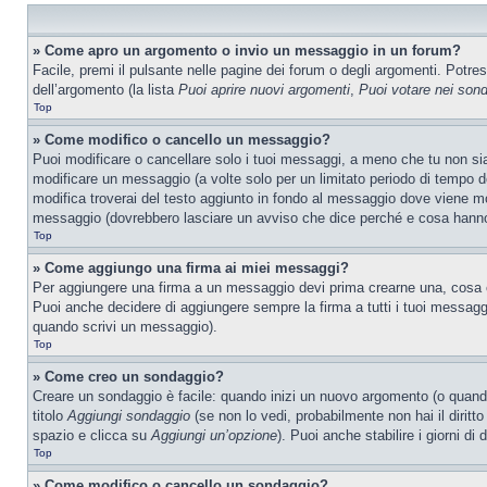
» Come apro un argomento o invio un messaggio in un forum?
Facile, premi il pulsante nelle pagine dei forum o degli argomenti. Potres
dell’argomento (la lista
Puoi aprire nuovi argomenti
,
Puoi votare nei son
Top
» Come modifico o cancello un messaggio?
Puoi modificare o cancellare solo i tuoi messaggi, a meno che tu non s
modificare un messaggio (a volte solo per un limitato periodo di tempo 
modifica troverai del testo aggiunto in fondo al messaggio dove viene m
messaggio (dovrebbero lasciare un avviso che dice perché e cosa hanno
Top
» Come aggiungo una firma ai miei messaggi?
Per aggiungere una firma a un messaggio devi prima crearne una, cosa ch
Puoi anche decidere di aggiungere sempre la firma a tutti i tuoi messag
quando scrivi un messaggio).
Top
» Come creo un sondaggio?
Creare un sondaggio è facile: quando inizi un nuovo argomento (o quando
titolo
Aggiungi sondaggio
(se non lo vedi, probabilmente non hai il diritto
spazio e clicca su
Aggiungi un’opzione
). Puoi anche stabilire i giorni di
Top
» Come modifico o cancello un sondaggio?