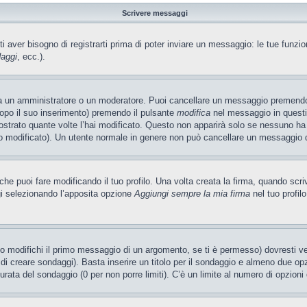
Scrivere messaggi
ti aver bisogno di registrarti prima di poter inviare un messaggio: le tue funzio
daggi
, ecc.).
ia un amministratore o un moderatore. Puoi cancellare un messaggio premendo
dopo il suo inserimento) premendo il pulsante
modifica
nel messaggio in questi
ostrato quante volte l’hai modificato. Questo non apparirà solo se nessuno ha
 modificato). Un utente normale in genere non può cancellare un messaggio 
e puoi fare modificando il tuo profilo. Una volta creata la firma, quando scr
gi selezionando l’apposita opzione
Aggiungi sempre la mia firma
nel tuo profil
 modifichi il primo messaggio di un argomento, se ti è permesso) dovresti ved
 di creare sondaggi). Basta inserire un titolo per il sondaggio e almeno due opzi
 durata del sondaggio (0 per non porre limiti). C’è un limite al numero di opzioni