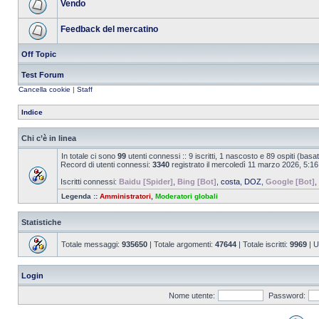
Vendo
Feedback del mercatino
Off Topic
Test Forum
Cancella cookie
|
Staff
Indice
Chi c’è in linea
In totale ci sono
99
utenti connessi :: 9 iscritti, 1 nascosto e 89 ospiti (basato 
Record di utenti connessi:
3340
registrato il mercoledì 11 marzo 2026, 5:16
Iscritti connessi:
Baidu [Spider]
,
Bing [Bot]
,
costa
,
DOZ
,
Google [Bot]
,
Legenda ::
Amministratori
,
Moderatori globali
Statistiche
Totale messaggi:
935650
| Totale argomenti:
47644
| Totale iscritti:
9969
| U
Login
Nome utente:
Password: