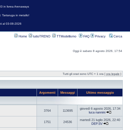
3 in livrea Arenaways
: Tartaruga in metallo!
ti al 03-08-2026
Home
tuttoTRENO
TTModellismo
FAQ
Privacy
Cerca
Oggi è sabato 8 agosto 2026, 17:54
Tutti gli orari sono UTC + 1 ora [
ora legale
]
Argomenti
Messaggi
Ultimo messaggio
giovedì 6 agosto 2026, 17:34
3764
113695
luca nannini
martedì 21 luglio 2026, 22:40
1751
24536
DEP.SV