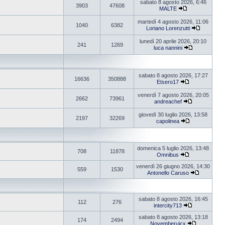
sabato 8 agosto 2026, 6:46
3903
47608
MALTE
martedì 4 agosto 2026, 11:06
1040
6382
Loriano Lorenzutti
lunedì 20 aprile 2026, 20:10
241
1269
luca nannini
sabato 8 agosto 2026, 17:27
16636
350888
Etsero17
venerdì 7 agosto 2026, 20:05
2662
73961
andreachef
giovedì 30 luglio 2026, 13:58
2197
32269
capolinea
domenica 5 luglio 2026, 13:48
708
11878
Omnibus
venerdì 26 giugno 2026, 14:30
559
1530
Antonello Caruso
sabato 8 agosto 2026, 16:45
112
276
intercity713
sabato 8 agosto 2026, 13:18
174
2494
Novemberuicx