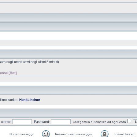
to sugli utenti attivi negli ultimi 5 minuti)
ense [Bot]
ltimo iscritto:
HenkLindner
utente:
Password:
Collegami in automatico ad ogni visita
Nuovo messaggi
Nessun nuovo messaggio
Forum bloccato