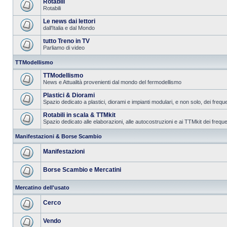
Rotabili
Rotabili
Le news dai lettori
dall'Italia e dal Mondo
tutto Treno in TV
Parliamo di video
TTModellismo
TTModellismo
News e Attualità provenienti dal mondo del fermodellismo
Plastici & Diorami
Spazio dedicato a plastici, diorami e impianti modulari, e non solo, dei frequ
Rotabili in scala & TTMkit
Spazio dedicato alle elaborazioni, alle autocostruzioni e ai TTMkit dei freque
Manifestazioni & Borse Scambio
Manifestazioni
Borse Scambio e Mercatini
Mercatino dell'usato
Cerco
Vendo