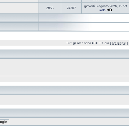
giovedì 6 agosto 2026, 19:53
2856
24307
Rola
Tutti gli orari sono UTC + 1 ora [
ora legale
]