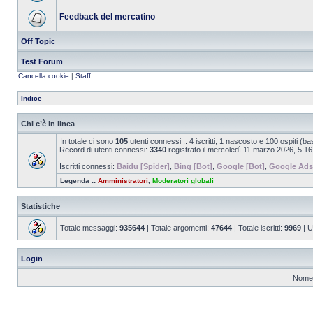
Feedback del mercatino
Off Topic
Test Forum
Cancella cookie
|
Staff
Indice
Chi c’è in linea
In totale ci sono
105
utenti connessi :: 4 iscritti, 1 nascosto e 100 ospiti (basa
Record di utenti connessi:
3340
registrato il mercoledì 11 marzo 2026, 5:16
Iscritti connessi:
Baidu [Spider]
,
Bing [Bot]
,
Google [Bot]
,
Google Ads
Legenda ::
Amministratori
,
Moderatori globali
Statistiche
Totale messaggi:
935644
| Totale argomenti:
47644
| Totale iscritti:
9969
| U
Login
Nome 