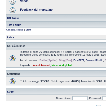
Vendo
Feedback del mercatino
Off Topic
Test Forum
Cancella cookie
|
Staff
Indice
Chi c’è in linea
In totale ci sono
76
utenti connessi :: 7 iscritti, 1 nascosto e 68 ospiti (basato 
Record di utenti connessi:
3340
registrato il mercoledì 11 marzo 2026, 5:16
Iscritti connessi:
Baidu [Spider]
,
Bing [Bot]
,
Ema7979
,
GiovanniFiorillo
,
G
Legenda ::
Amministratori
,
Moderatori globali
Statistiche
Totale messaggi:
935607
| Totale argomenti:
47643
| Totale iscritti:
9969
| U
Login
Nome utente:
Password: