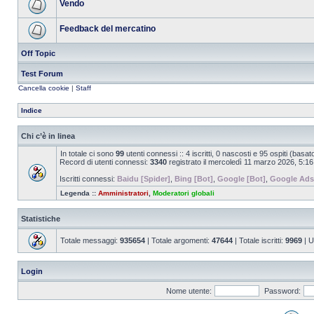
Vendo
Feedback del mercatino
Off Topic
Test Forum
Cancella cookie
|
Staff
Indice
Chi c’è in linea
In totale ci sono
99
utenti connessi :: 4 iscritti, 0 nascosti e 95 ospiti (basato 
Record di utenti connessi:
3340
registrato il mercoledì 11 marzo 2026, 5:16
Iscritti connessi:
Baidu [Spider]
,
Bing [Bot]
,
Google [Bot]
,
Google Ads
Legenda ::
Amministratori
,
Moderatori globali
Statistiche
Totale messaggi:
935654
| Totale argomenti:
47644
| Totale iscritti:
9969
| U
Login
Nome utente:
Password: