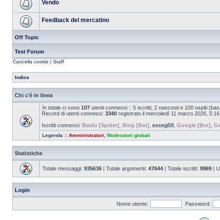
Vendo
Feedback del mercatino
Off Topic
Test Forum
Cancella cookie
|
Staff
Indice
Chi c’è in linea
In totale ci sono
107
utenti connessi :: 5 iscritti, 2 nascosti e 100 ospiti (basat
Record di utenti connessi:
3340
registrato il mercoledì 11 marzo 2026, 5:16
Iscritti connessi:
Baidu [Spider]
,
Bing [Bot]
,
essegi58
,
Google [Bot]
,
Go
Legenda ::
Amministratori
,
Moderatori globali
Statistiche
Totale messaggi:
935636
| Totale argomenti:
47644
| Totale iscritti:
9969
| U
Login
Nome utente:
Password: