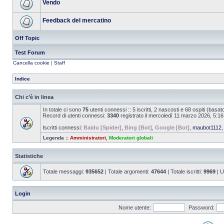
Vendo
Feedback del mercatino
Off Topic
Test Forum
Cancella cookie
|
Staff
Indice
Chi c’è in linea
In totale ci sono
75
utenti connessi :: 5 iscritti, 2 nascosti e 68 ospiti (basato 
Record di utenti connessi:
3340
registrato il mercoledì 11 marzo 2026, 5:16
Iscritti connessi:
Baidu [Spider]
,
Bing [Bot]
,
Google [Bot]
,
maubot1112
Legenda ::
Amministratori
,
Moderatori globali
Statistiche
Totale messaggi:
935652
| Totale argomenti:
47644
| Totale iscritti:
9969
| U
Login
Nome utente:
Password: