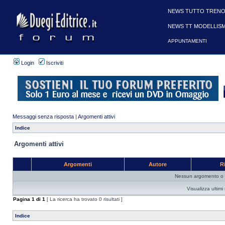
NEWS TUTTO TRENO
NEWS TT MODELLIS
APPUNTAMENTI
Login
Iscriviti
Messaggi senza risposta
|
Argomenti attivi
Indice
Argomenti attivi
Argomenti
Autore
R
Nessun argomento o me
Visualizza ultim
Pagina
1
di
1
[ La ricerca ha trovato 0 risultati ]
Indice