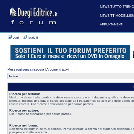
NEWS TUTTO TRENO
NEWS TT MODELLIS
APPUNTAMENTI
Login
Iscriviti
Messaggi senza risposta
|
Argomenti attivi
Indice
Ricerca per termini:
Metti un
+
davanti alla parola che deve essere cercata e un
-
davanti a quella che deve e
ignorata. Inserisci una lista di parole separate da
|
tra parentesi se solo una delle parole d
essere cercata. Usa * come abbreviazione per parole parziali.
Ricerca per autore:
Usa * come abbreviazione per parole parziali.
Ricerca nei forum:
Seleziona il/i forum in cui vuoi cercare. Per velocizzare la ricerca nei subforum seleziona il
principale e abilita la ricerca.