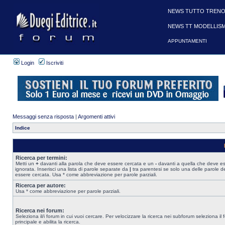
NEWS TUTTO TRENO
NEWS TT MODELLIS
APPUNTAMENTI
Login
Iscriviti
Messaggi senza risposta
|
Argomenti attivi
Indice
Ricerca per termini:
Metti un
+
davanti alla parola che deve essere cercata e un
-
davanti a quella che deve e
ignorata. Inserisci una lista di parole separate da
|
tra parentesi se solo una delle parole d
essere cercata. Usa * come abbreviazione per parole parziali.
Ricerca per autore:
Usa * come abbreviazione per parole parziali.
Ricerca nei forum:
Seleziona il/i forum in cui vuoi cercare. Per velocizzare la ricerca nei subforum seleziona il
principale e abilita la ricerca.