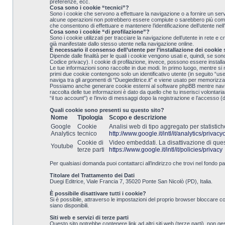
preferenze, ecc.
Cosa sono i cookie “tecnici”?
Sono i cookie che servono a effettuare la navigazione o a fornire un servizi
alcune operazioni non potrebbero essere compiute o sarebbero più compless
che consentono di effettuare e mantenere l’identificazione dell’utente nell’
Cosa sono i cookie “di profilazione”?
Sono i cookie utilizzati per tracciare la navigazione dell’utente in rete e 
già manifestate dallo stesso utente nella navigazione online.
È necessario il consenso dell’utente per l’installazione dei cookie
Dipende dalle finalità per le quali i cookie vengono usati e, quindi, se sono
Codice privacy). I cookie di profilazione, invece, possono essere install
Le tue informazioni sono raccolte in due modi. In primo luogo, mentre si n
primi due cookie contengono solo un identificativo utente (in seguito “u
naviga tra gli argomenti di “Duegieditrice.it” e viene usato per memorizzare
Possiamo anche generare cookie esterni al software phpBB mentre navighi 
raccolta delle tue informazioni è dato da quello che tu inserisci volontari
“il tuo account”) e l’invio di messaggi dopo la registrazione e l’accesso (d
Quali cookie sono presenti su questo sito?
Nome
Tipologia
Scopo e descrizione
Google
Cookie
Analisi web di tipo aggregato per statistich
Analytics
tecnico
http://www.google.it/intl/it/analytics/privac
Cookie di
Video embeddati. La disattivazione di quest
Youtube
terze parti
https://www.google.it/intl/it/policies/privacy
Per qualsiasi domanda puoi contattarci all’indirizzo che trovi nel fondo p
Titolare del Trattamento dei Dati
Duegi Editrice, Viale Francia 7, 35020 Ponte San Nicolò (PD), Italia.
È possibile disattivare tutti i cookie?
Si è possibile, attraverso le impostazioni del proprio browser bloccare co
siano disponibili.
Siti web e servizi di terze parti
Questo sito potrebbe contenere link ad altri siti web (terze parti), non ges