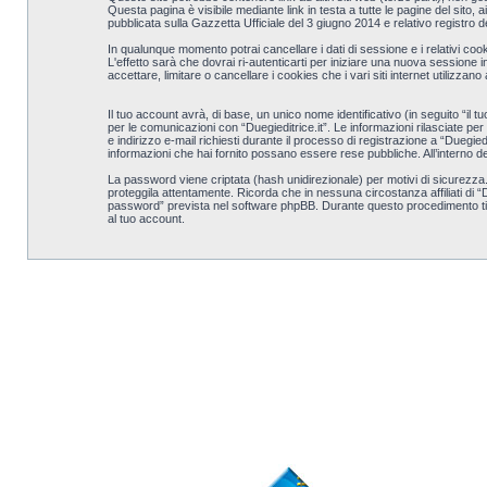
Questa pagina è visibile mediante link in testa a tutte le pagine del sito,
pubblicata sulla Gazzetta Ufficiale del 3 giugno 2014 e relativo registro 
In qualunque momento potrai cancellare i dati di sessione e i relativi coo
L'effetto sarà che dovrai ri-autenticarti per iniziare una nuova sessione 
accettare, limitare o cancellare i cookies che i vari siti internet utilizzano
Il tuo account avrà, di base, un unico nome identificativo (in seguito “il 
per le comunicazioni con “Duegieditrice.it”. Le informazioni rilasciate per 
e indirizzo e-mail richiesti durante il processo di registrazione a “Duegieditr
informazioni che hai fornito possano essere rese pubbliche. All’interno de
La password viene criptata (hash unidirezionale) per motivi di sicurezza. 
proteggila attentamente. Ricorda che in nessuna circostanza affiliati di “
password” prevista nel software phpBB. Durante questo procedimento ti 
al tuo account.