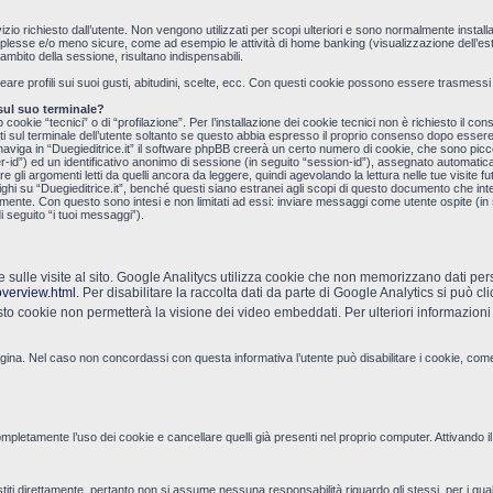
o richiesto dall’utente. Non vengono utilizzati per scopi ulteriori e sono normalmente installati 
e e/o meno sicure, come ad esempio le attività di home banking (visualizzazione dell’estratto
ambito della sessione, risultano indispensabili.
creare profili sui suoi gusti, abitudini, scelte, ecc. Con questi cookie possono essere trasmessi 
 sul suo terminale?
 cookie “tecnici” o di “profilazione”. Per l’installazione dei cookie tecnici non è richiesto il co
ati sul terminale dell’utente soltanto se questo abbia espresso il proprio consenso dopo essere
aviga in “Duegieditrice.it” il software phpBB creerà un certo numero di cookie, che sono piccoli
ser-id”) ed un identificativo anonimo di sessione (in seguito “session-id”), assegnato automa
 gli argomenti letti da quelli ancora da leggere, quindi agevolando la lettura nelle tue visite fu
su “Duegieditrice.it”, benché questi siano estranei agli scopi di questo documento che inten
amente. Con questo sono intesi e non limitati ad essi: inviare messaggi come utente ospite (in s
i seguito “i tuoi messaggi”).
e sulle visite al sito. Google Analitycs utilizza cookie che non memorizzano dati perso
yoverview.html
. Per disabilitare la raccolta dati da parte di Google Analytics si può cl
o cookie non permetterà la visione dei video embeddati. Per ulteriori informazioni r
agina. Nel caso non concordassi con questa informativa l’utente può disabilitare i cookie, come
mpletamente l’uso dei cookie e cancellare quelli già presenti nel proprio computer. Attivando il
titi direttamente, pertanto non si assume nessuna responsabilità riguardo gli stessi, per i quali