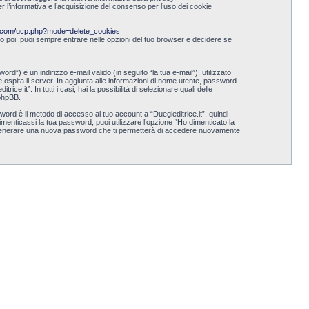
er l’informativa e l’acquisizione del consenso per l’uso dei cookie
ce.com/ucp.php?mode=delete_cookies
nto poi, puoi sempre entrare nelle opzioni del tuo browser e decidere se
d”) e un indirizzo e-mail valido (in seguito “la tua e-mail”), utilizzato
he ospita il server. In aggiunta alle informazioni di nome utente, password
ce.it”. In tutti i casi, hai la possibilità di selezionare quali delle
 phpBB.
word è il metodo di accesso al tuo account a “Duegieditrice.it”, quindi
menticassi la tua password, puoi utilizzare l’opzione “Ho dimenticato la
a generare una nuova password che ti permetterà di accedere nuovamente