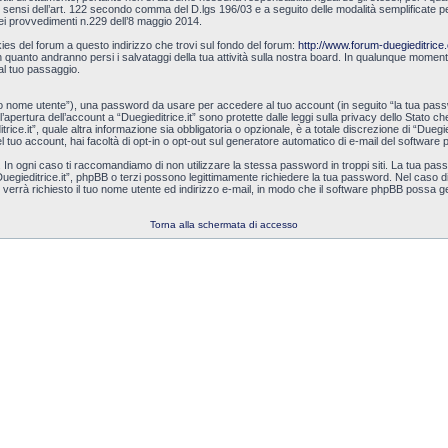
 ai sensi dell’art. 122 secondo comma del D.lgs 196/03 e a seguito delle modalità semplificate p
dei provvedimenti n.229 dell’8 maggio 2014.
kies del forum a questo indirizzo che trovi sul fondo del forum:
http://www.forum-duegieditri
in quanto andranno persi i salvataggi della tua attività sulla nostra board. In qualunque mome
 al tuo passaggio.
tuo nome utente”), una password da usare per accedere al tuo account (in seguito “la tua passwor
l’apertura dell’account a “Duegieditrice.it” sono protette dalle leggi sulla privacy dello Stato c
ice.it”, quale altra informazione sia obbligatoria o opzionale, è a totale discrezione di “Duegieditri
l tuo account, hai facoltà di opt-in o opt-out sul generatore automatico di e-mail del software
In ogni caso ti raccomandiamo di non utilizzare la stessa password in troppi siti. La tua pass
Duegieditrice.it”, phpBB o terzi possono legittimamente richiedere la tua password. Nel caso di
verrà richiesto il tuo nome utente ed indirizzo e-mail, in modo che il software phpBB poss
Torna alla schermata di accesso