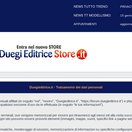
NEWS TUTTO TRENO:
PRIVAC
NEWS TT MODELLISMO:
15 genna
APPUNTAMENTI
aggiorna
Duegieditrice.it - Trattamento dei dati personali
li affiliati (in seguito “noi”, “nostro”, “Duegieditrice.it”, “https://forum.duegieditrice.it”) e
lsiasi sessione d’uso da te effettuata (in seguito “le tue informazioni”).
ai loro terminali, ove vengono memorizzati per essere poi ritrasmessi agli stessi siti alla visita s
ni sito possono essere presenti elementi (immagini, mappe, suoni, specifici link a pagine web d
informatiche, monitoraggio di sessioni, memorizzazione di informazioni su specifiche configuraz