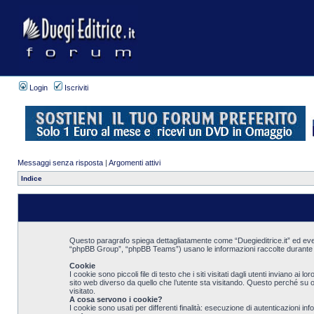
Login
Iscriviti
Messaggi senza risposta
|
Argomenti attivi
Indice
Questo paragrafo spiega dettagliatamente come “Duegieditrice.it” ed eventua
“phpBB Group”, “phpBB Teams”) usano le informazioni raccolte durante qua
Cookie
I cookie sono piccoli file di testo che i siti visitati dagli utenti inviano 
sito web diverso da quello che l’utente sta visitando. Questo perché su og
visitato.
A cosa servono i cookie?
I cookie sono usati per differenti finalità: esecuzione di autenticazioni 