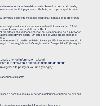
direttamente dal titolare del sito web. Senza il ricorso a tali cookie,
 conto, bonifici, pagamento di bollette, ecc.), per le quali i cookie,
al terminale dell’utente messaggi pubblicitari in linea con le preferenze
nsenso degli utenti, mentre è necessario dare l’informativa (art. 13 del
 stato informato con modalità semplificate.
 file di testo che vengono scaricati nei file temporanei del tuo browser. I
ticamente dal software phpBB. Un terzo cookie viene creato quando si
ture.
de trattare solo quelli creati dal software phpBB. Il secondo metodo di
eguito “messaggi da ospite”), registrarsi a “Duegieditrice.it” (in seguito
nali. Ulteriori informazioni alla url:
iccare qui:
https://tools.google.com/dlpage/gaoptout
ivolgersi alle policy di Youtube (Google):
 specificato più sotto.
 blocco è possibile che alcuni servizi o determinate funzioni del sito non
 si dovrà leggere la relativa informativa sulla privacy.