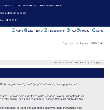
YANSFISA AUTORIZZA IL PRIMO TRENO A BATTERIE
io: la data da segnare
ti al 03-08-2026
Home
tuttoTRENO
TTModellismo
FAQ
Privacy
Cerca
Oggi è giovedì 6 agosto 2026, 1:46
Tutti gli orari sono UTC + 1 ora [
ora legale
]
 phpBB (in seguito “essi”, “loro”, “phpBB software”, “www.phpbb.com”,
uccessiva. I cookie delle c.d. “terze parti” vengono, invece, impostati da un
i altri domini, ecc.) che risiedono su server diversi da quello del sito
ioni riguardanti gli utenti che accedono al server, memorizzazione delle