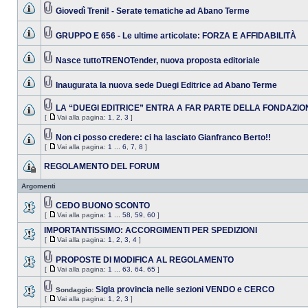
Giovedì Treni! - Serate tematiche ad Abano Terme
GRUPPO E 656 - Le ultime articolate: FORZA E AFFIDABILITÀ
Nasce tuttoTRENOTender, nuova proposta editoriale
Inaugurata la nuova sede Duegi Editrice ad Abano Terme
LA “DUEGI EDITRICE” ENTRA A FAR PARTE DELLA FONDAZIO
[
Vai alla pagina:
1
,
2
,
3
]
Non ci posso credere: ci ha lasciato Gianfranco Berto!!
[
Vai alla pagina:
1
...
6
,
7
,
8
]
REGOLAMENTO DEL FORUM
Argomenti
CEDO BUONO SCONTO
[
Vai alla pagina:
1
...
58
,
59
,
60
]
IMPORTANTISSIMO: ACCORGIMENTI PER SPEDIZIONI
[
Vai alla pagina:
1
,
2
,
3
,
4
]
PROPOSTE DI MODIFICA AL REGOLAMENTO
[
Vai alla pagina:
1
...
63
,
64
,
65
]
Sigla provincia nelle sezioni VENDO e CERCO
Sondaggio:
[
Vai alla pagina:
1
,
2
,
3
]