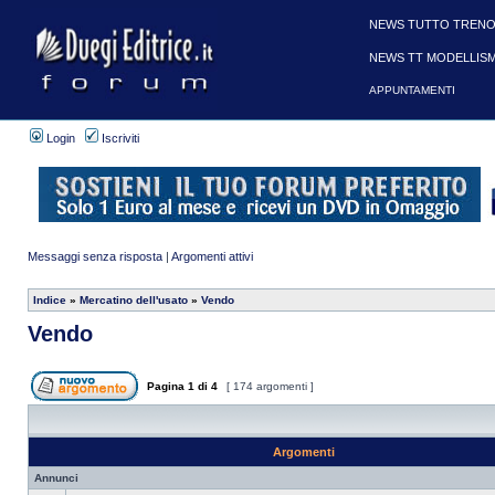
NEWS TUTTO TRENO
NEWS TT MODELLIS
APPUNTAMENTI
Login
Iscriviti
Messaggi senza risposta
|
Argomenti attivi
Indice
»
Mercatino dell'usato
»
Vendo
Vendo
Pagina
1
di
4
[ 174 argomenti ]
Argomenti
Annunci