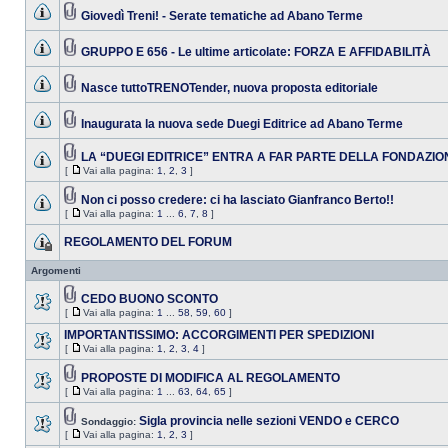
Giovedì Treni! - Serate tematiche ad Abano Terme
GRUPPO E 656 - Le ultime articolate: FORZA E AFFIDABILITÀ
Nasce tuttoTRENOTender, nuova proposta editoriale
Inaugurata la nuova sede Duegi Editrice ad Abano Terme
LA “DUEGI EDITRICE” ENTRA A FAR PARTE DELLA FONDAZIO
[
Vai alla pagina:
1
,
2
,
3
]
Non ci posso credere: ci ha lasciato Gianfranco Berto!!
[
Vai alla pagina:
1
...
6
,
7
,
8
]
REGOLAMENTO DEL FORUM
Argomenti
CEDO BUONO SCONTO
[
Vai alla pagina:
1
...
58
,
59
,
60
]
IMPORTANTISSIMO: ACCORGIMENTI PER SPEDIZIONI
[
Vai alla pagina:
1
,
2
,
3
,
4
]
PROPOSTE DI MODIFICA AL REGOLAMENTO
[
Vai alla pagina:
1
...
63
,
64
,
65
]
Sigla provincia nelle sezioni VENDO e CERCO
Sondaggio:
[
Vai alla pagina:
1
,
2
,
3
]