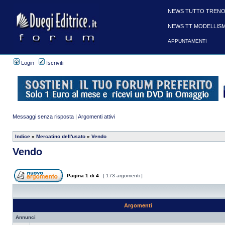
NEWS TUTTO TRENO
NEWS TT MODELLIS
APPUNTAMENTI
Login
Iscriviti
Messaggi senza risposta
|
Argomenti attivi
Indice
»
Mercatino dell'usato
»
Vendo
Vendo
Pagina
1
di
4
[ 173 argomenti ]
Argomenti
Annunci