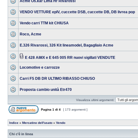
Acme Os.kar Lima Hr Rivarossi
VENDO VETTURE epIV, cuccette DSB, cuccette DB, DB livrea pop
Vendo carri TTM kit CHIUSA
Roco, Acme
E.326 Rivarossi, 326 Kit lineamodel, Bagagliaio Acme
E 428 AiMX e E 645 005 RR nuovi sigillati VENDUTE
Locomotive e carrozze
Carri FS DB DR ULTIMO RIBASSO CHIUSO
Proposta cambio unità Etr470
Visualizza ultimi argomenti:
Pagina
1
di
4
[ 173 argomenti ]
Indice
»
Mercatino dell'usato
»
Vendo
Chi c’è in linea