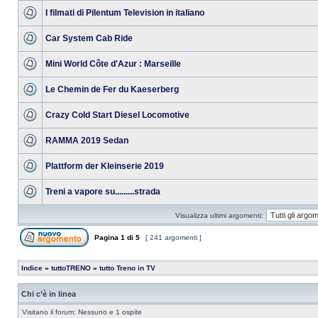
I filmati di Pilentum Television in italiano
Car System Cab Ride
Mini World Côte d'Azur : Marseille
Le Chemin de Fer du Kaeserberg
Crazy Cold Start Diesel Locomotive
RAMMA 2019 Sedan
Plattform der Kleinserie 2019
Treni a vapore su.........strada
Visualizza ultimi argomenti:
Pagina
1
di
5
[ 241 argomenti ]
Indice
»
tuttoTRENO
»
tutto Treno in TV
Chi c’è in linea
Visitano il forum: Nessuno e 1 ospite