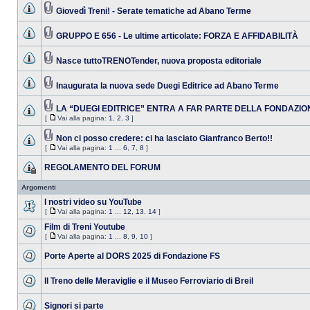
Giovedì Treni! - Serate tematiche ad Abano Terme
GRUPPO E 656 - Le ultime articolate: FORZA E AFFIDABILITÀ
Nasce tuttoTRENOTender, nuova proposta editoriale
Inaugurata la nuova sede Duegi Editrice ad Abano Terme
LA “DUEGI EDITRICE” ENTRA A FAR PARTE DELLA FONDAZIO
[
Vai alla pagina:
1
,
2
,
3
]
Non ci posso credere: ci ha lasciato Gianfranco Berto!!
[
Vai alla pagina:
1
...
6
,
7
,
8
]
REGOLAMENTO DEL FORUM
Argomenti
I nostri video su YouTube
[
Vai alla pagina:
1
...
12
,
13
,
14
]
Film di Treni Youtube
[
Vai alla pagina:
1
...
8
,
9
,
10
]
Porte Aperte al DORS 2025 di Fondazione FS
Il Treno delle Meraviglie e il Museo Ferroviario di Breil
Signori si parte