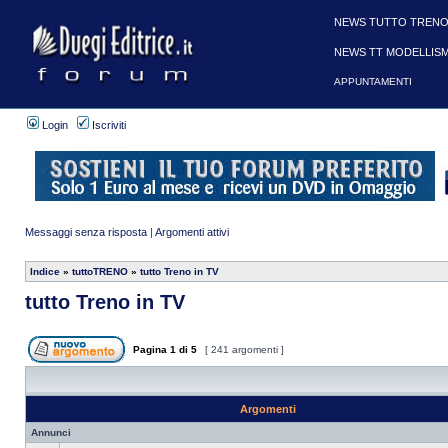
NEWS TUTTO TRENO
NEWS TT MODELLIS
APPUNTAMENTI
Login
Iscriviti
Messaggi senza risposta
|
Argomenti attivi
Indice
»
tuttoTRENO
»
tutto Treno in TV
tutto Treno in TV
Pagina
1
di
5
[ 241 argomenti ]
Argomenti
Annunci