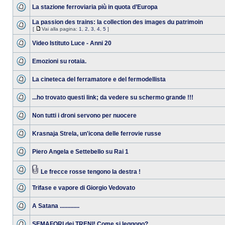
La stazione ferroviaria più in quota d’Europa
La passion des trains: la collection des images du patrimoin
[
Vai alla pagina:
1
,
2
,
3
,
4
,
5
]
Video Istituto Luce - Anni 20
Emozioni su rotaia.
La cineteca del ferramatore e del fermodellista
...ho trovato questi link; da vedere su schermo grande !!!
Non tutti i droni servono per nuocere
Krasnaja Strela, un'icona delle ferrovie russe
Piero Angela e Settebello su Rai 1
Le frecce rosse tengono la destra !
Trifase e vapore di Giorgio Vedovato
A Satana .............
SEMAFORI dei TRENI! Come si leggono?